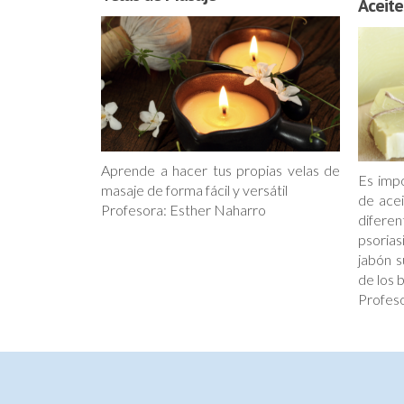
Aceite
Aprende a hacer tus propias velas de
Es impo
masaje de forma fácil y versátil
de ace
Profesora: Esther Naharro
difer
psorias
jabón s
de los 
Profeso