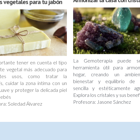
Armonizar la casa con crist
s vegetales para tu jabón
La Gemoterapia puede s
rtante tener en cuenta el tipo
herramienta útil para armon
ite vegetal más adecuado para
hogar, creando un ambie
entes usos, como tratar la
bienestar y equilibrio de
is, cuidar la zona íntima con un
sencilla y estéticamente agr
uave y proteger la delicada piel
Explora los cristales y sus benef
bebés
Profesora: Jasone Sánchez
ra: Soledad Álvarez