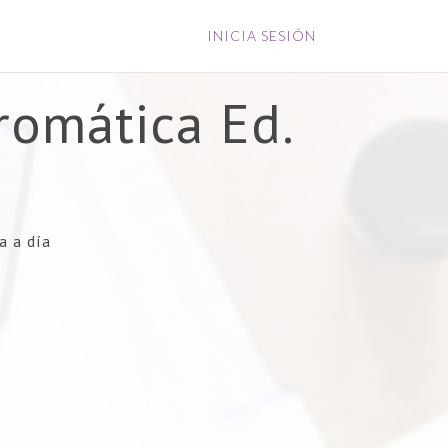
INICIA SESIÓN
romática Ed.
a a día