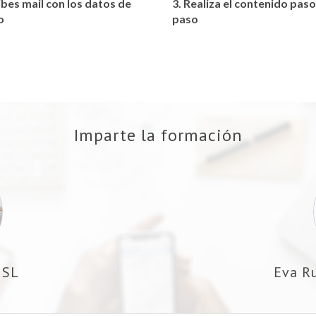
ibes mail con los datos de
3. Realiza el contenido paso
o
paso
Imparte la formación
 SL
Eva R